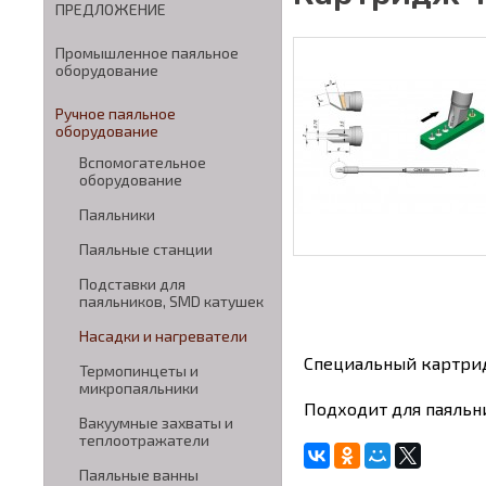
ПРЕДЛОЖЕНИЕ
Промышленное паяльное
оборудование
Ручное паяльное
оборудование
Вспомогательное
оборудование
Паяльники
Паяльные станции
Подставки для
паяльников, SMD катушек
Насадки и нагреватели
Специальный картрид
Термопинцеты и
микропаяльники
Подходит для паяльн
Вакуумные захваты и
теплоотражатели
Паяльные ванны