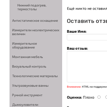
Нижний подогрев,
Ещё никто не оставил
термостолы
Оставить отз
Антистатическое оснащение
Измерители неэлектрических
Ваше Имя:
величин
Измерительное
оборудование
Ваш отзыв:
Монтажная мебель
Визуальный контроль
Технологические материалы
Ультразвуковые ванны
Внимание:
HTML не поддержив
Ручной инструмент
Оценка:
Плохо
Дымоуловители