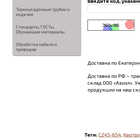
Введите код, указан
Термоусадочные трубки и
изделия
Стандарты, ГОСТы,
Обучающие материалы
Обработка кабеля и
проводов
Доставка по Екатери
Доставка по РФ – тра
склад ООО «Азиэл». У
продукции на наш скл
Теги:
C245-654
,
Картр