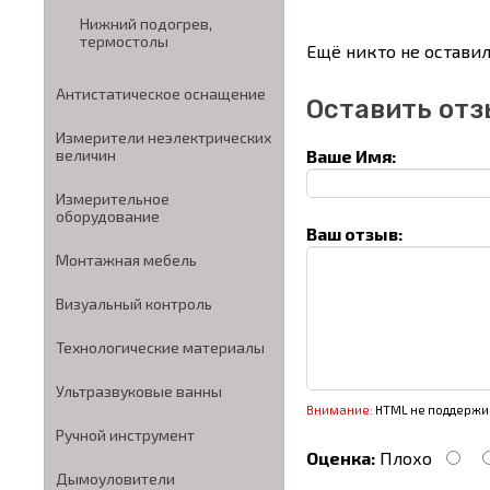
Нижний подогрев,
термостолы
Ещё никто не оставил
Антистатическое оснащение
Оставить отз
Измерители неэлектрических
Ваше Имя:
величин
Измерительное
оборудование
Ваш отзыв:
Монтажная мебель
Визуальный контроль
Технологические материалы
Ультразвуковые ванны
Внимание:
HTML не поддержив
Ручной инструмент
Оценка:
Плохо
Дымоуловители