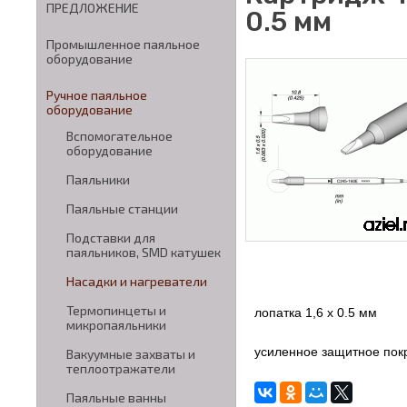
ПРЕДЛОЖЕНИЕ
0.5 мм
Промышленное паяльное
оборудование
Ручное паяльное
оборудование
Вспомогательное
оборудование
Паяльники
Паяльные станции
Подставки для
паяльников, SMD катушек
Насадки и нагреватели
Термопинцеты и
лопатка 1,6 х 0.5 мм
микропаяльники
усиленное защитное пок
Вакуумные захваты и
теплоотражатели
Паяльные ванны