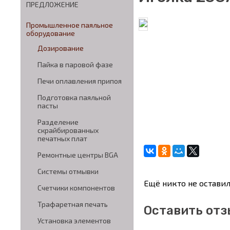
ПРЕДЛОЖЕНИЕ
Промышленное паяльное
оборудование
Дозирование
Пайка в паровой фазе
Печи оплавления припоя
Подготовка паяльной
пасты
Разделение
скрайбированных
печатных плат
Ремонтные центры BGA
Системы отмывки
Ещё никто не оставил
Счетчики компонентов
Трафаретная печать
Оставить отз
Установка элементов