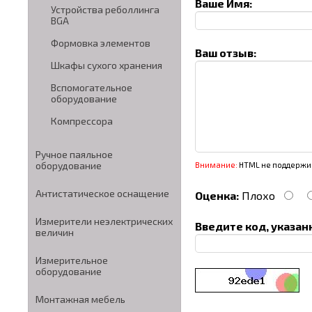
Ваше Имя:
Устройства реболлинга
BGA
Формовка элементов
Ваш отзыв:
Шкафы сухого хранения
Вспомогательное
оборудование
Компрессора
Ручное паяльное
оборудование
Внимание:
HTML не поддержив
Антистатическое оснащение
Оценка:
Плохо
Измерители неэлектрических
Введите код, указан
величин
Измерительное
оборудование
Монтажная мебель