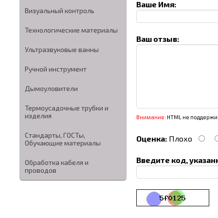
Ваше Имя:
Визуальный контроль
Технологические материалы
Ваш отзыв:
Ультразвуковые ванны
Ручной инструмент
Дымоуловители
Термоусадочные трубки и
изделия
Внимание:
HTML не поддержив
Стандарты, ГОСТы,
Оценка:
Плохо
Обучающие материалы
Введите код, указан
Обработка кабеля и
проводов