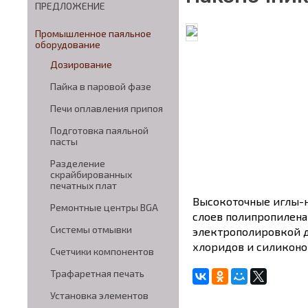
ПРЕДЛОЖЕНИЕ
Промышленное паяльное
оборудование
Дозирование
Пайка в паровой фазе
Печи оплавления припоя
Подготовка паяльной
пасты
Разделение
скрайбированных
печатных плат
Высокоточные иглы-н
Ремонтные центры BGA
слоев полипропилена
Системы отмывки
электрополировкой д
хлоридов и силиконо
Счетчики компонентов
Трафаретная печать
Установка элементов