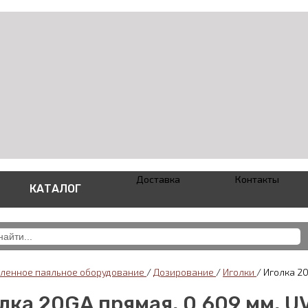
Доставка
Контакты
КАТАЛОГ
енное паяльное оборудование
/
Дозирование
/
Иголки
/
Иголка 20
лка 20GA прямая, 0.609 мм, 