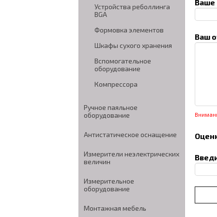
Ваше 
Устройства реболлинга
BGA
Формовка элементов
Ваш о
Шкафы сухого хранения
Вспомогательное
оборудование
Компрессора
Ручное паяльное
оборудование
Вниман
Антистатическое оснащение
Оценк
Измерители неэлектрических
Введи
величин
Измерительное
оборудование
Монтажная мебель