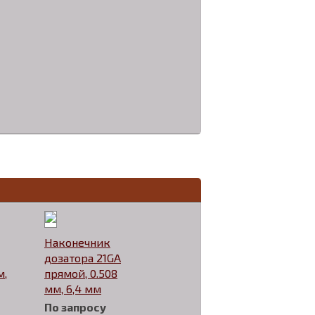
Наконечник
дозатора 21GA
м,
прямой, 0.508
мм, 6,4 мм
По запросу