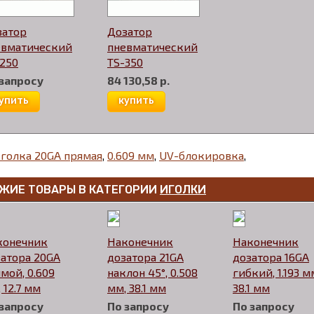
затор
Дозатор
евматический
пневматический
250
TS-350
 запросу
84 130,58 р.
упить
купить
голка 20GA прямая
,
0.609 мм
,
UV-блокировка
,
ЖИЕ ТОВАРЫ В КАТЕГОРИИ
ИГОЛКИ
конечник
Наконечник
Наконечник
атора 20GA
дозатора 21GA
дозатора 16GA
мой, 0.609
наклон 45°, 0.508
гибкий, 1.193 м
 12.7 мм
мм, 38.1 мм
38.1 мм
 запросу
По запросу
По запросу