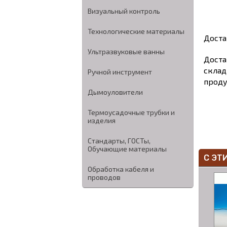
Визуальный контроль
Технологические материалы
Доста
Ультразвуковые ванны
Доста
склад
Ручной инструмент
проду
Дымоуловители
Термоусадочные трубки и
изделия
Стандарты, ГОСТы,
Обучающие материалы
С ЭТ
Обработка кабеля и
проводов