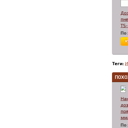
До
пн
TS-
По
к
Теги:
И
ПОХО
На
доз
пря
мм,
По