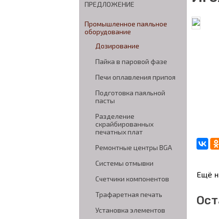
ПРЕДЛОЖЕНИЕ
Промышленное паяльное
оборудование
Дозирование
Пайка в паровой фазе
Печи оплавления припоя
Подготовка паяльной
пасты
Разделение
скрайбированных
печатных плат
Ремонтные центры BGA
Системы отмывки
Ещё н
Счетчики компонентов
Трафаретная печать
Ост
Установка элементов