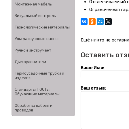
Отслеживаемый с
Монтажная мебель
Ограниченная гар
Визуальный контроль
Технологические материалы
Ультразвуковые ванны
Ещё никто не оставил
Ручной инструмент
Оставить отз
Дымоуловители
Ваше Имя:
Термоусадочные трубки и
изделия
Ваш отзыв:
Стандарты, ГОСТы,
Обучающие материалы
Обработка кабеля и
проводов