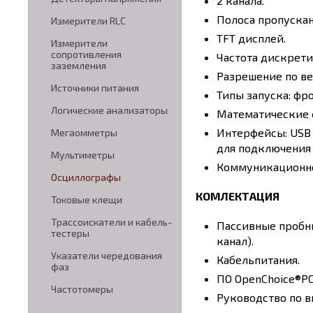
2 канала.
Полоса пропускан
Измерители RLC
TFT дисплей.
Измерители
сопротивления
Частота дискрети
заземления
Разрешение по ве
Источники питания
Типы запуска: фр
Логические анализаторы
Математические 
Интерфейсы: USB 
Мегаомметры
для подключения 
Мультиметры
Коммуникационное
Осциллографы
КОМЛЕКТАЦИЯ
Токовые клещи
Трассоискатели и кабель-
Пассивные пробни
тестеры
канал).
Указатели чередования
Кабельпитания.
фаз
ПО OpenChoice®PC 
Частотомеры
Руководство по в