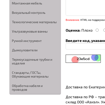
Монтажная мебель
Визуальный контроль
Внимание:
HTML не поддержив
Технологические материалы
Оценка:
Плохо
Ультразвуковые ванны
Введите код, указан
Ручной инструмент
Дымоуловители
Термоусадочные трубки и
изделия
Стандарты, ГОСТы,
Обучающие материалы
Обработка кабеля и
Доставка по Екатери
проводов
Доставка по РФ – тра
склад ООО «Азиэл». У