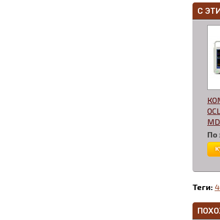
С ЭТ
КО
ОС
MD
По
к
Теги:
4
ПОХО