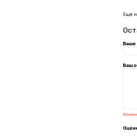
Ещё н
Ост
Ваше 
Ваш о
Вниман
Оценк