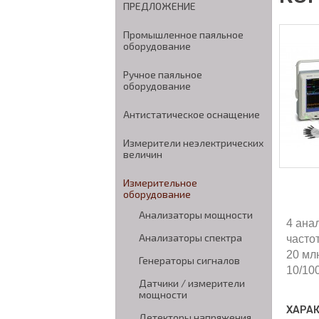
ПРЕДЛОЖЕНИЕ
Промышленное паяльное
оборудование
Ручное паяльное
оборудование
Антистатическое оснащение
Измерители неэлектрических
величин
Измерительное
оборудование
Анализаторы мощности
4 ана
Анализаторы спектра
часто
20 мл
Генераторы сигналов
10/10
Датчики / измерители
мощности
ХАРА
Детекторы напряжения