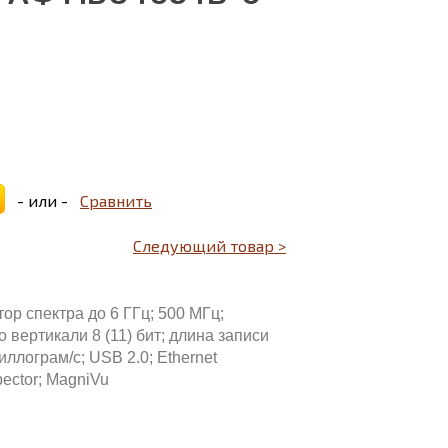
- или -
Сравнить
Следующий товар >
ор спектра до 6 ГГц; 500 МГц;
 вертикали 8 (11) бит; длина записи
иллограм/с; USB 2.0; Ethernet
ector; MagniVu