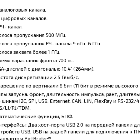
 аналоговых канала.
6 цифровых каналов.
РЧ- канал.
олоса пропускания 500 МГц.
лоса пропускания РЧ- канала 9 кГц...6 ГГц.
лоса захвата более 1 ГГц.
ремя нарастания фронта 700 пс.
GA-дисплей с диагональю 10,4" (264мм).
астота дискретизации 2,5 Гвыб/с.
азрешение по вертикали 8 бит (11 бит в режиме высокого
ипы запуска: фронт, длительность импульса, рант, длитель
 шинам I2C, SPI, USB, Enternet, CAN, LIN, FlexRay и RS-232
2S/LJ/RJ/TDM.
атематические функции, БПФ.
нтерфейсы: Два хост-порта USB 2.0 на передней панели 
стройств USB, USB на задней панели для подключения к П
андартом PictBridge®.