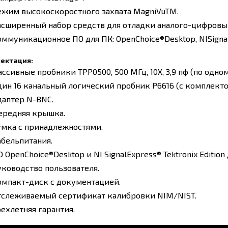
ежим высокоскоростного захвата MagniVuTM.
асширенный набор средств для отладки аналого-цифровых
оммуникационное ПО для ПК: OpenChoice®Desktop, NISigna
ектация:
ссивные пробники TPP0500, 500 МГц, 10Х, 3,9 пф (по одном
дин 16 канальный логический пробник P6616 (с комплект
даптер N-BNC.
ередняя крышка.
умка с принадлежностями.
абельпитания.
 OpenChoice®Desktop и NI SignalExpress® Tektronix Editio
уководство пользователя.
омпакт-диск с документацией.
тслеживаемый сертификат калибровки NIM/NIST.
рехлетняя гарантия.