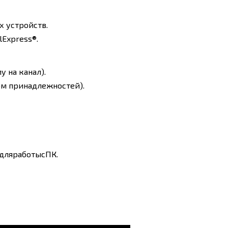
 устройств.
lExpress®.
у на канал).
ом принадлежностей).
n дляработысПК.