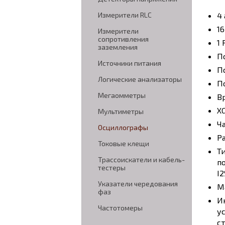
4
Измерители RLC
1
Измерители
сопротивления
1 
заземления
П
Источники питания
По
Логические анализаторы
По
Мегаомметры
В
X
Мультиметры
Ч
Осциллографы
Р
Токовые клещи
Т
Трассоискатели и кабель-
по
тестеры
I
Указатели чередования
М
фаз
И
Частотомеры
у
ст