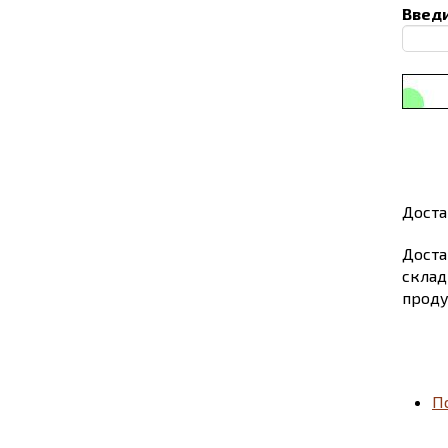
Введи
Доста
Доста
склад
проду
П