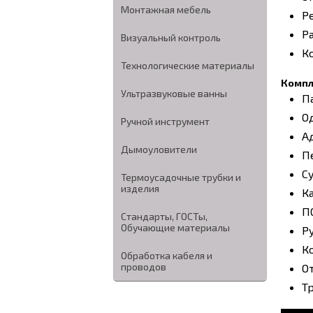
Монтажная мебель
Р
Р
Визуальный контроль
К
Технологические материалы
Компл
Ультразвуковые ванны
Па
О
Ручной инструмент
А
Дымоуловители
П
С
Термоусадочные трубки и
изделия
К
ПО
Стандарты, ГОСТы,
Обучающие материалы
Р
К
Обработка кабеля и
проводов
О
Т