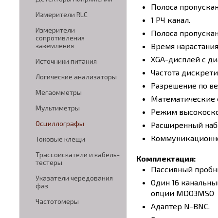
Полоса пропускан
Измерители RLC
1 РЧ канал.
Измерители
Полоса пропускани
сопротивления
Время нарастания 
заземления
XGA-дисплей с диа
Источники питания
Частота дискрети
Логические анализаторы
Разрешение по ве
Мегаомметры
Математические 
Мультиметры
Режим высокоско
Осциллографы
Расширенный набо
Коммуникационное
Токовые клещи
Трассоискатели и кабель-
Комплектация:
тестеры
Пассивный пробник
Указатели чередования
Один 16 канальны
фаз
опции MDO3MSO
Частотомеры
Адаптер N-BNC.