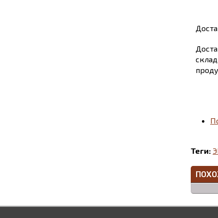
Доста
Доста
склад
проду
П
Теги:
Э
ПОХО