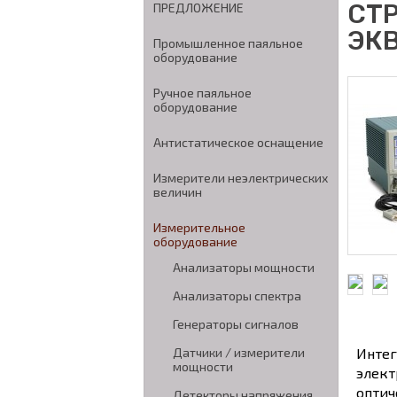
СТ
ПРЕДЛОЖЕНИЕ
ЭК
Промышленное паяльное
оборудование
Ручное паяльное
оборудование
Антистатическое оснащение
Измерители неэлектрических
величин
Измерительное
оборудование
Анализаторы мощности
Анализаторы спектра
Генераторы сигналов
Датчики / измерители
Интег
мощности
элект
оптич
Детекторы напряжения