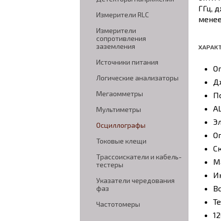
ГГц, 
Измерители RLC
менее
Измерители
сопротивления
заземления
ХАРАК
Источники питания
О
Логические анализаторы
Д
Мегаомметры
П
А
Мультиметры
Э
Осциллографы
О
Токовые клещи
С
Трассоискатели и кабель-
М
тестеры
Ин
Указатели чередования
В
фаз
Т
Частотомеры
1