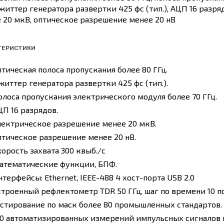
джиттер генератора развертки 425 фс (тип.), АЦП 16 разр
 20 мкВ, оптическое разрешение менее 20 нВ
ТЕРИСТИКИ
птическая полоса пропускания более 80 ГГц.
життер генератора развертки 425 фс (тип.).
олоса пропускания электрического модуля более 70 ГГц.
ЦП 16 разрядов.
лектрическое разрешение менее 20 мкВ.
птическое разрешение менее 20 нВ.
корость захвата 300 квыб./с
атематические функции, БПФ.
терфейсы: Ethernet, IEEE-488 4 хост-порта USB 2.0
строенный рефлектометр TDR 50 ГГц, шаг по времени 10 пс 
естирование по маск более 80 промышленных стандартов.
20 автоматизированных измерений импульсных сигналов и