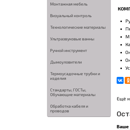
Монтажная мебель
КОМ
Визуальный контроль
Р
Технологические материалы
П
М
Ультразвуковые ванны
К
Ручной инструмент
О
О
Дымоуловители
У
Термоусадочные трубки и
изделия
Стандарты, ГОСТы,
Обучающие материалы
Ещё н
Обработка кабеля и
проводов
Ост
Ваше 