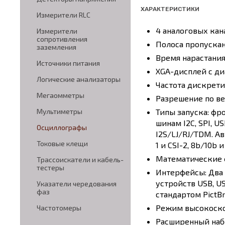
ХАРАКТЕРИСТИКИ
Измерители RLC
4 аналоговых кан
Измерители
сопротивления
Полоса пропускани
заземления
Время нарастания
Источники питания
XGA-дисплей с диа
Логические анализаторы
Частота дискрети
Мегаомметры
Разрешение по ве
Типы запуска: фро
Мультиметры
шинам I2C, SPI, U
Осциллографы
I2S/LJ/RJ/TDM. А
Токовые клещи
1 и CSI-2, 8b/10b
Математические 
Трассоискатели и кабель-
тестеры
Интерфейсы: Два 
устройств USB, U
Указатели чередования
фаз
стандартом PictBr
Режим высокоско
Частотомеры
Расширенный набо