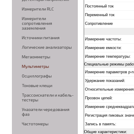
Постоянный ток
Измерители RLC
Переменный ток
Измерители
сопротивления
Сопротивление
заземления
Источники питания
Измерение частоты:
Логические анализаторы
Измерение емкости:
Измерение температуры:
Мегаомметры
Специальные режимы рабо
Мультиметры
Измерение параметров p-n
Осциллографы
Удержание показаний:
Токовые клещи
Относительные измерения
Трассоискатели и кабель-
Прозвон цепей:
тестеры
Измерение среднеквадрати
Указатели чередования
фаз
Регистрация пиковых знач
Частотомеры
Запись в память:
Общие характеристики: