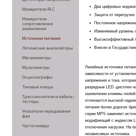
Два цифровых индикато
Измерители RLC
Защита от перегрузки
Измерители
Постоянное напряжени
сопротивления
заземления
Изменяемый уровень о
Источники питания
Высокоэффективный т
Внесен в Государстве
Логические анализаторы
Мегаомметры
Линейные источники питан
Мультиметры
зависимости от установлен
Осциллографы
напряжения и тока, котора
Токовые клещи
разрядные LED -дисплеи на
заземлении клеммы любой 
Трассоискатели и кабель-
отличаются высокой надежн
тестеры
питания более дорогих бре
Указатели чередования
серии MPS заменяет источн
фаз
модификаций с индексом L
Частотомеры
отключения нагрузки. На б
независимых источника.