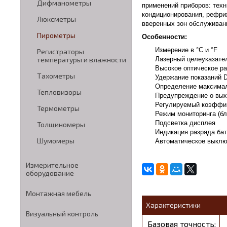
Дифманометры
применений приборов: тех
кондиционирования, рефри
Люксметры
вверенных зон обслуживан
Пирометры
Особенности:
Измерение в °С и °F
Регистраторы
Лазерный целеуказате
температуры и влажности
Высокое оптическое р
Тахометры
Удержание показаний
Определение максима
Тепловизоры
Предупреждение о вых
Регулируемый коэффиц
Термометры
Режим мониторинга (б
Подсветка дисплея
Толщиномеры
Индикация разряда ба
Шумомеры
Автоматическое выкл
Измерительное
оборудование
Монтажная мебель
Характеристики
Визуальный контроль
Базовая точность: