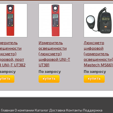
меритель
Измеритель
Люксметр
вещенности
освещенности
цифровой
юксметр)
(люксметр)
(измеритель
ровой, порт
цифровой UNI-T
освещенности
 UNI-T UT382
UT381
Mastech MS661
 запросу
По запросу
По запросу
упить
купить
купить
Главная
О компании
Каталог
Доставка
Контакты
Поддержка