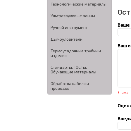
Технологические материалы
Ост
Ультразвуковые ванны
Ваше 
Ручной инструмент
Дымоуловители
Ваш о
Термоусадочные трубки и
изделия
Стандарты, ГОСТы,
Обучающие материалы
Обработка кабеля и
проводов
Вниман
Оценк
Введи