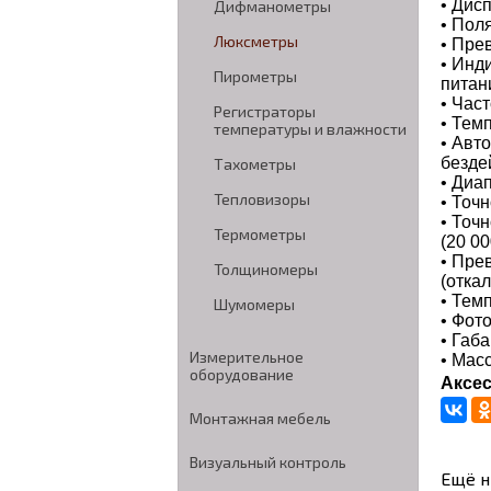
• Дис
Дифманометры
• Пол
Люксметры
• Пре
• Инд
Пирометры
питан
• Част
Регистраторы
• Тем
температуры и влажности
• Авт
безде
Тахометры
• Диа
Тепловизоры
• Точн
• Точн
Термометры
(20 00
• Пре
Толщиномеры
(отка
• Тем
Шумомеры
• Фот
• Габа
Измерительное
• Масс
оборудование
Аксе
Монтажная мебель
Визуальный контроль
Ещё н