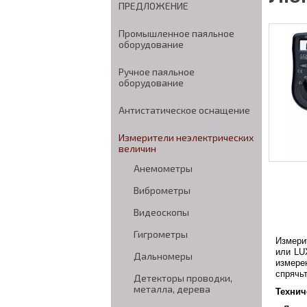
ПРЕДЛОЖЕНИЕ
Промышленное паяльное
оборудование
Ручное паяльное
оборудование
Антистатическое оснащение
Измерители неэлектрических
величин
Анемометры
Виброметры
Видеоскопы
Гигрометры
Измери
или LU
Дальномеры
измере
спрячьт
Детекторы проводки,
металла, дерева
Технич