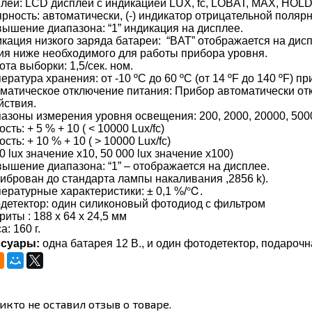
плей: LCD дисплей с индикацией LUX, fc, LOBAT, MAX, HOL
ярность: автоматически, (-) индикатор отрицательной полярн
вышение диапазона: “1” индикация на дисплее.
икация низкого заряда батареи: “BAT” отображается на ди
ия ниже необходимого для работы прибора уровня.
ота выборки: 1,5/сек. ном.
пература хранения: от -10 ºC до 60 ºC (от 14 ºF до 140 ºF) 
оматическое отключение питания: Прибор автоматически от
йствия.
пазоны измерения уровня освещения: 200, 2000, 20000, 50000
ость: + 5 % + 10 ( < 10000 Lux/fc)
ость: + 10 % + 10 ( > 10000 Lux/fc)
0 lux значение x10, 50 000 lux значение x100)
вышение диапазона: “1” – отображается на дисплее.
либрован до стандарта лампы накаливания ,2856 k).
пературные характеристики: ± 0,1 %/℃.
одетектор: один силиконовый фотодиод с фильтром
риты : 188 x 64 x 24,5 мм
а: 160 г.
ссуары:
одна батарея 12 В., и один фотодетектор, подарочн
икто не оставил отзыв о товаре.