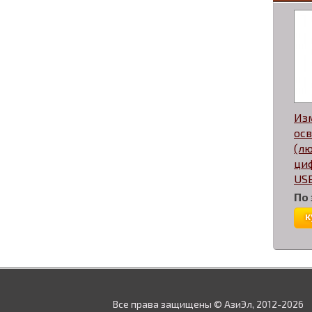
Из
ос
(л
циф
USB
По
к
Все права защищены © АзиЭл, 2012-2026