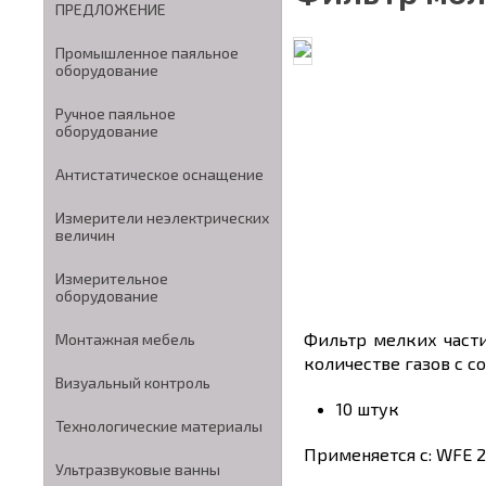
ПРЕДЛОЖЕНИЕ
Промышленное паяльное
оборудование
Ручное паяльное
оборудование
Антистатическое оснащение
Измерители неэлектрических
величин
Измерительное
оборудование
Фильтр мелких части
Монтажная мебель
количестве газов с с
Визуальный контроль
10 штук
Технологические материалы
Применяется с: WFE 2
Ультразвуковые ванны