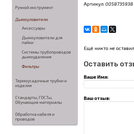
Артикул:
0058735938
Ручной инструмент
Дымоуловители
Аксессуары
Дымоуловители для
пайки
Ещё никто не оставил
Системы трубопроводов
дымоудаления
Оставить отз
Фильтры
Ваше Имя:
Термоусадочные трубки и
изделия
Стандарты, ГОСТы,
Ваш отзыв:
Обучающие материалы
Обработка кабеля и
проводов