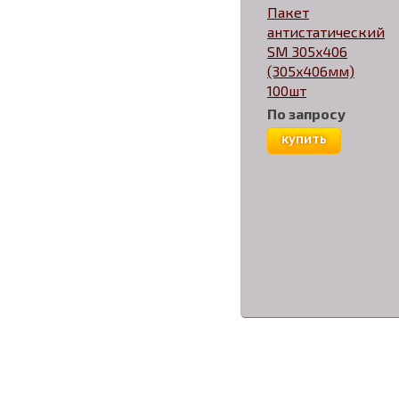
Пакет
антистатический
SM 305x406
(305x406мм)
100шт
По запросу
купить