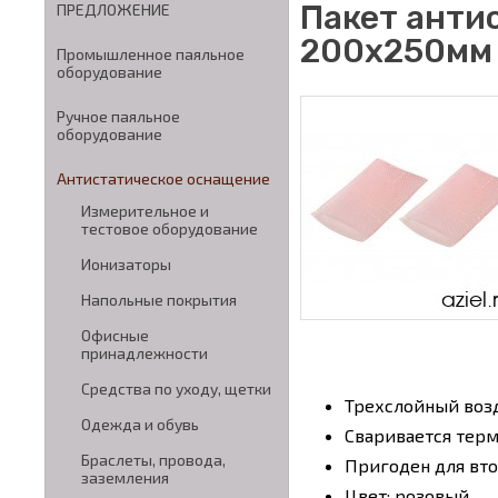
Пакет анти
ПРЕДЛОЖЕНИЕ
200x250мм 
Промышленное паяльное
оборудование
Ручное паяльное
оборудование
Антистатическое оснащение
Измерительное и
тестовое оборудование
Ионизаторы
Напольные покрытия
Офисные
принадлежности
Средства по уходу, щетки
Трехслойный воз
Одежда и обувь
Сваривается тер
Браслеты, провода,
Пригоден для вт
заземления
Цвет: розовый