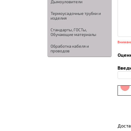
Дымоуловители
Термоусадочные трубки и
изделия
Стандарты, ГОСТы,
Обучающие материалы
Вниман
Обработка кабеля и
проводов
Оценк
Введи
Доста