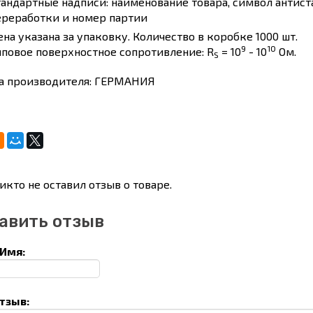
тандартные надписи: наименование товара, символ антист
ереработки и номер партии
ена указана за упаковку. Количество в коробке 1000 шт.
9
10
иповое поверхностное сопротивление: R
= 10
- 10
Ом.
S
а производителя: ГЕРМАНИЯ
икто не оставил отзыв о товаре.
авить отзыв
Имя:
тзыв: