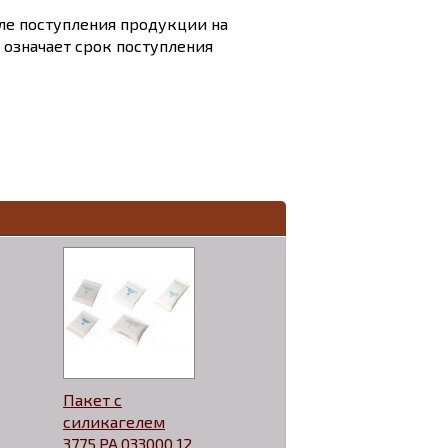
сле поступления продукции на
и означает срок поступления
Пакет с
силикагелем
3775.PA.033000 12