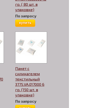
гр. ( 80 шт. в
упаковке)
По запросу
купить
Пакет с
силикагелем
70
текстильный
3775.VA.017000 6
гр. (150 шт. в
упаковке)
По запросу