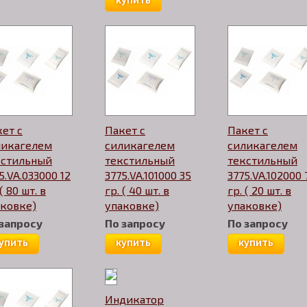
купить
ет с
Пакет с
Пакет с
ликагелем
силикагелем
силикагелем
кстильный
текстильный
текстильный
5.VA.033000 12
3775.VA.101000 35
3775.VA.102000 
 ( 80 шт. в
гр. ( 40 шт. в
гр. ( 20 шт. в
аковке)
упаковке)
упаковке)
 запросу
По запросу
По запросу
упить
купить
купить
Индикатор