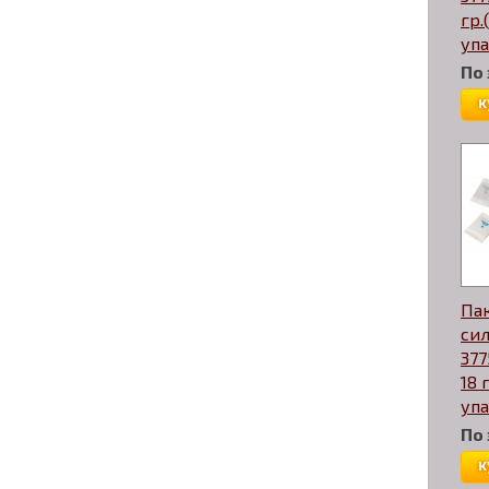
гр.
уп
По
к
Пак
си
377
18 
уп
По
к