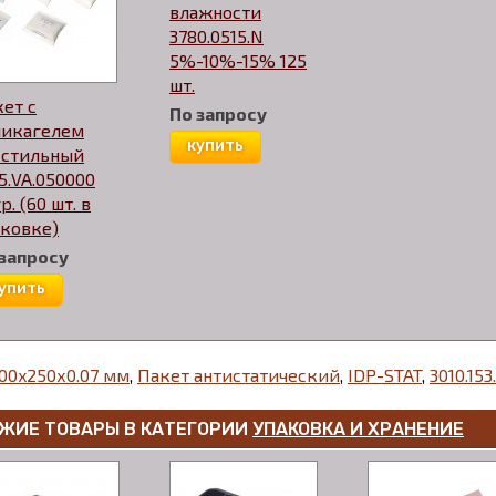
влажности
3780.0515.N
5%-10%-15% 125
шт.
ет с
По запросу
ликагелем
купить
кстильный
5.VA.050000
гр. (60 шт. в
аковке)
 запросу
упить
00x250х0.07 мм
,
Пакет антистатический
,
IDP-STAT
,
3010.153
ЖИЕ ТОВАРЫ В КАТЕГОРИИ
УПАКОВКА И ХРАНЕНИЕ