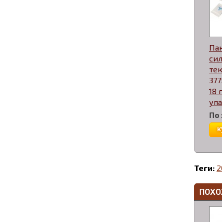
Пак
си
те
377
18 
уп
По
к
Теги:
2
ПОХО