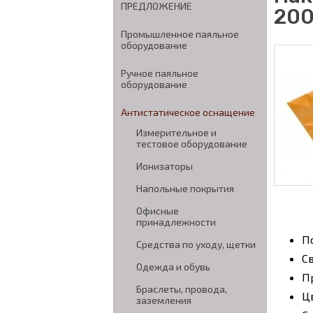
ПРЕДЛОЖЕНИЕ
200
Промышленное паяльное
оборудование
Ручное паяльное
оборудование
Антистатическое оснащение
Измерительное и
тестовое оборудование
Ионизаторы
Напольные покрытия
Офисные
принадлежности
П
Средства по уходу, щетки
С
Одежда и обувь
П
Браслеты, провода,
Ц
заземления