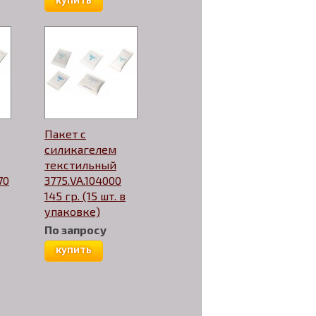
купить
Пакет с
силикагелем
текстильный
70
3775.VA.104000
145 гр. (15 шт. в
упаковке)
По запросу
купить