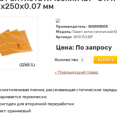
x250х0.07 мм
Производитель:
WARMBIER
Модель:
Пакет антистатический ID
Артикул:
3010.153.IDP
Цена:
По запросу
купить
Количество:
< Предыдущий товар
олиэтиленовая пленка, рассеивающая статические заряд
варивается термически
ригоден для вторичной переработки
вет: оранжевый