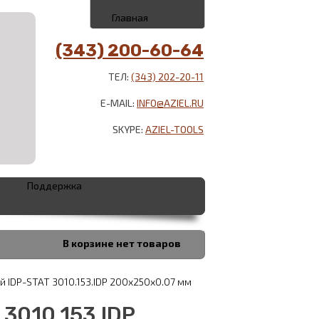
Главная
(343) 200-60-64
ТЕЛ:
(343) 202-20-11
E-MAIL:
INFO@AZIEL.RU
SKYPE:
AZIEL-TOOLS
Поддержка
В корзине
нет товаров
й IDP-STAT 3010.153.IDP 200x250х0.07 мм
3010.153.IDP