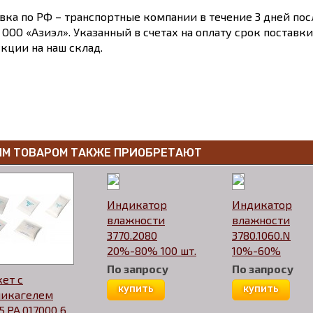
вка по РФ – транспортные компании в течение 3 дней по
 ООО «Азиэл». Указанный в счетах на оплату срок поставк
кции на наш склад.
ИМ ТОВАРОМ ТАКЖЕ ПРИОБРЕТАЮТ
Индикатор
Индикатор
влажности
влажности
3770.2080
3780.1060.N
20%-80% 100 шт.
10%-60%
По запросу
По запросу
ет с
купить
купить
ликагелем
5.PA.017000 6