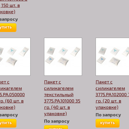
( 150 шт. в
аковке)
 запросу
упить
ет с
Пакет с
Пакет с
ликагелем
силикагелем
силикагелем
5.PA.050000
текстильный
3775.PA.102000 
гр. (60 шт. в
3775.PA.101000 35
гр. (20 шт. в
аковке)
гр. (40 шт. в
упаковке)
упаковке)
 запросу
По запросу
По запросу
упить
купить