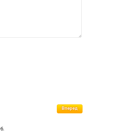
Вперед
б.