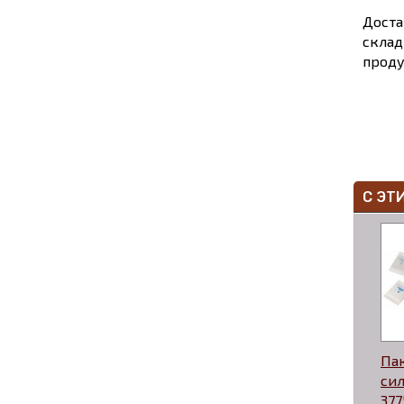
Доста
склад
проду
С ЭТ
Пак
си
377