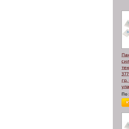
Пак
си
те
377
гр.
уп
По
к