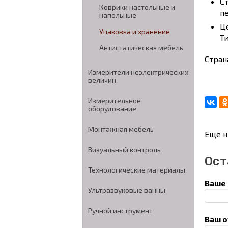
C
Коврики настольные и
п
напольные
Ц
Упаковка и хранение
Т
Антистатическая мебель
Стран
Измерители неэлектрических
величин
Измерительное
оборудование
Монтажная мебель
Ещё н
Визуальный контроль
Ост
Технологические материалы
Ваше 
Ультразвуковые ванны
Ручной инструмент
Ваш о