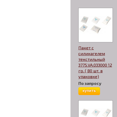
Пакет с
силикагелем
текстильный
3775.VA.033000 12
гр. ( 80 шт. в
упаковке)
По запросу
купить