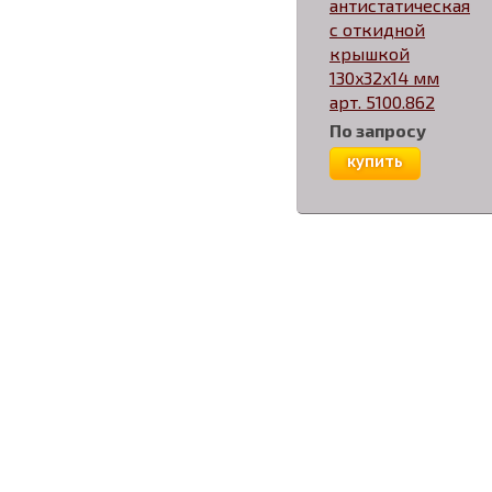
антистатическая
с откидной
крышкой
130x32x14 мм
арт. 5100.862
По запросу
купить