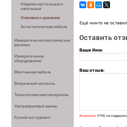
Коврики настольные и
напольные
Упаковка и хранение
Ещё никто не оставил
Антистатическая мебель
Оставить отз
Измерители неэлектрических
величин
Ваше Имя:
Измерительное
оборудование
Ваш отзыв:
Монтажная мебель
Визуальный контроль
Технологические материалы
Ультразвуковые ванны
Внимание:
HTML не поддержив
Ручной инструмент