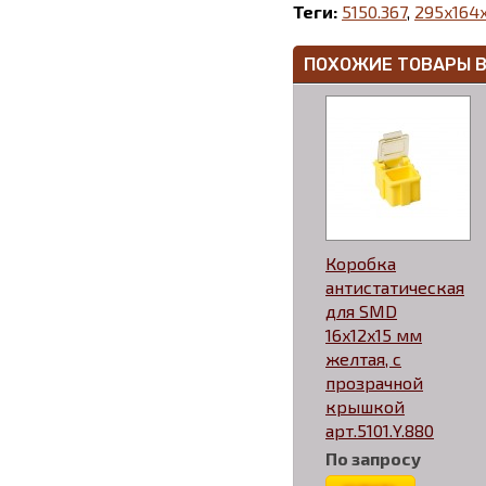
Теги:
5150.367
,
295x164
ПОХОЖИЕ ТОВАРЫ 
Коробка
антистатическая
для SMD
16x12x15 мм
желтая, с
прозрачной
крышкой
арт.5101.Y.880
По запросу