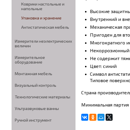
Коврики настольные и
напольные
Высокие защитны
Упаковка и хранение
Bнутренний и вн
Механическая пр
Антистатическая мебель
Пригоден для вт
Измерители неэлектрических
Многократного и
величин
Некоррозионный
Измерительное
Hе содержит тяж
оборудование
Цвет: синий
Cимвол антистати
Монтажная мебель
Типовое поверхно
Визуальный контроль
Страна производите
Технологические материалы
Минимальная партия 
Ультразвуковые ванны
Ручной инструмент