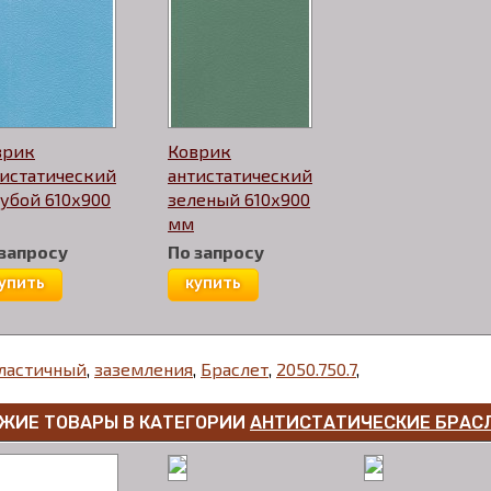
врик
Коврик
тистатический
антистатический
убой 610х900
зеленый 610х900
мм
 запросу
По запросу
упить
купить
ластичный
,
заземления
,
Браслет
,
2050.750.7
,
ЖИЕ ТОВАРЫ В КАТЕГОРИИ
АНТИСТАТИЧЕСКИЕ БРАС