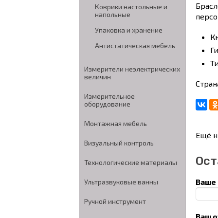
Брасл
Коврики настольные и
напольные
персо
Упаковка и хранение
К
Антистатическая мебель
Г
Т
Измерители неэлектрических
величин
Стран
Измерительное
оборудование
Монтажная мебель
Ещё н
Визуальный контроль
Ост
Технологические материалы
Ваше 
Ультразвуковые ванны
Ручной инструмент
Ваш о