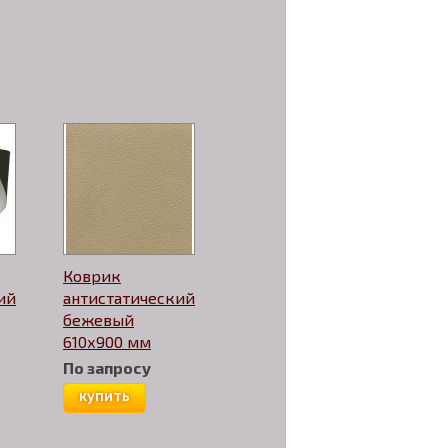
Коврик
ий
антистатический
бежевый
610х900 мм
По запросу
купить