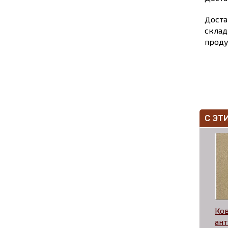
Доста
склад
проду
С ЭТ
Ко
ан