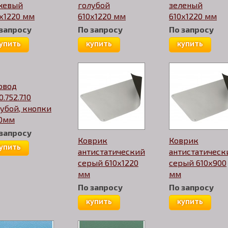
жевый
голубой
зеленый
х1220 мм
610х1220 мм
610х1220 мм
 запросу
По запросу
По запросу
упить
купить
купить
овод
0.752.7.10
убой, кнопки
10мм
 запросу
Коврик
Коврик
упить
антистатический
антистатическ
серый 610х1220
серый 610х900
мм
мм
По запросу
По запросу
купить
купить