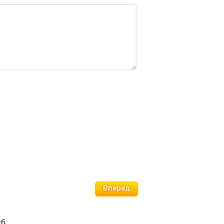
Вперед
б.