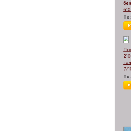
бе
610
По
к
Пр
210
гол
7/
По
к