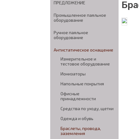
Бра
ПРЕДЛОЖЕНИЕ
Промышленное паяльное
оборудование
Ручное паяльное
оборудование
Антистатическое оснащение
Измерительное и
тестовое оборудование
Ионизаторы
Напольные покрытия
Офисные
принадлежности
Средства по уходу, щетки
Одежда и обувь
Браслеты, провода,
заземления