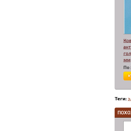
Ко
ан
гол
мм
По
к
Теги:
э
ПОХО