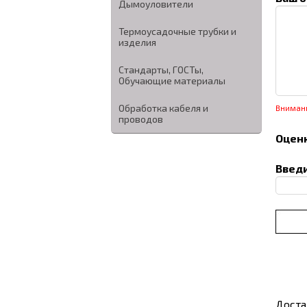
Дымоуловители
Термоусадочные трубки и
изделия
Стандарты, ГОСТы,
Обучающие материалы
Обработка кабеля и
Вниман
проводов
Оценк
Введи
Доста