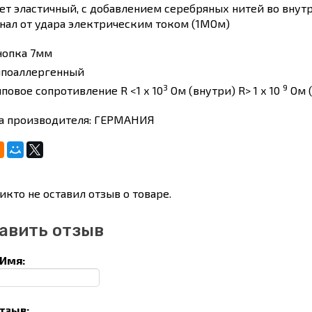
ет эластичный, с добавлением серебряных нитей во вн
нал от удара электрическим током (1МОм)
нопка 7мм
ипоаллергенный
3
9
иповое сопротивление R <1 х 10
Ом (внутри) R> 1 х 10
Ом 
а производителя: ГЕРМАНИЯ
икто не оставил отзыв о товаре.
авить отзыв
Имя:
тзыв: