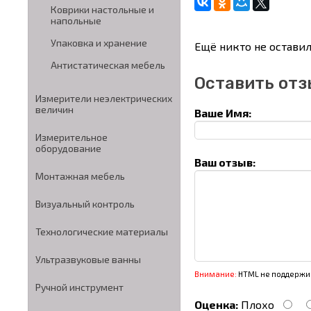
Коврики настольные и
напольные
Упаковка и хранение
Ещё никто не оставил
Антистатическая мебель
Оставить отз
Измерители неэлектрических
величин
Ваше Имя:
Измерительное
оборудование
Ваш отзыв:
Монтажная мебель
Визуальный контроль
Технологические материалы
Ультразвуковые ванны
Внимание:
HTML не поддержив
Ручной инструмент
Оценка:
Плохо