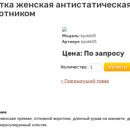
тка женская антистатическа
отником
Модель:
kpokb05
Артикул:
kpokb05
Цена:
По запросу
купить
Количество:
< Предыдущий товар
ние
 женская прямая, отложной воротник, длинный рукав на манжете, д
нерегулируемый хлястик.