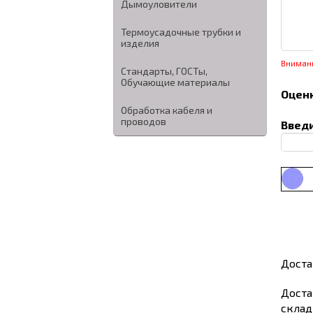
Дымоуловители
Термоусадочные трубки и
изделия
Вниман
Стандарты, ГОСТы,
Обучающие материалы
Оценк
Обработка кабеля и
проводов
Введи
Доста
Доста
склад