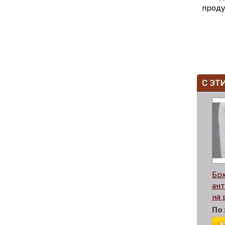
проду
С ЭТ
Бр
ан
на 
По
к