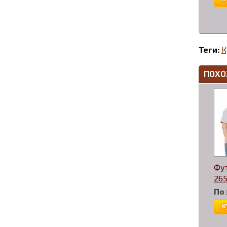
Теги:
К
ПОХО
Фу
265
По
к