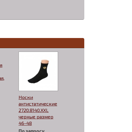
я
я,
Носки
антистатические
2720.8140.XXL
черные размер
46-48
По запросу