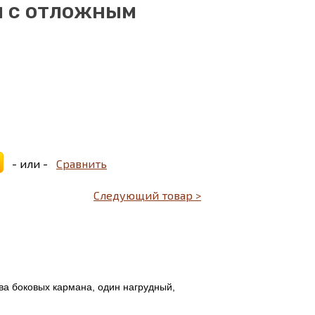
я с отложным
- или -
Сравнить
Следующий товар >
ва боковых кармана, один нагрудный,