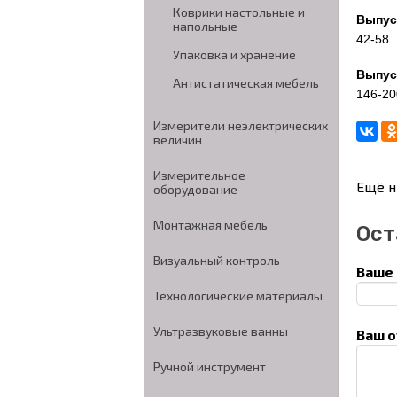
Коврики настольные и
Выпус
напольные
42-58
Упаковка и хранение
Выпус
Антистатическая мебель
146-20
Измерители неэлектрических
величин
Измерительное
Ещё н
оборудование
Монтажная мебель
Ост
Визуальный контроль
Ваше 
Технологические материалы
Ультразвуковые ванны
Ваш о
Ручной инструмент