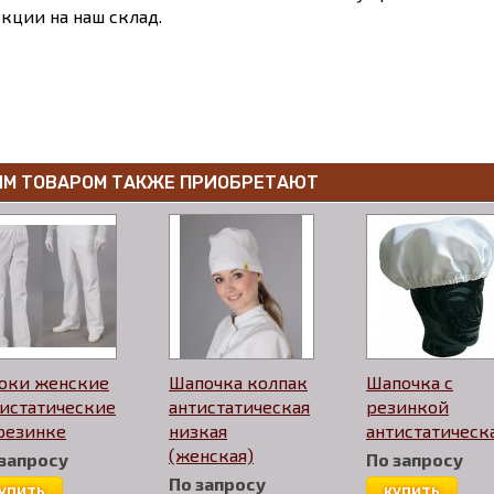
кции на наш склад.
ИМ ТОВАРОМ ТАКЖЕ ПРИОБРЕТАЮТ
юки женские
Шапочка колпак
Шапочка с
тистатические
антистатическая
резинкой
резинке
низкая
антистатическ
(женская)
 запросу
По запросу
По запросу
упить
купить