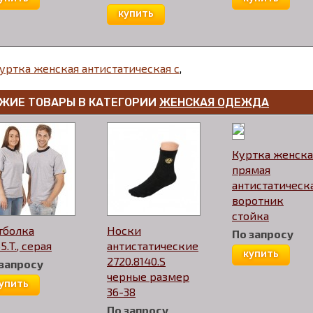
купить
уртка женская антистатическая с
,
ЖИЕ ТОВАРЫ В КАТЕГОРИИ
ЖЕНСКАЯ ОДЕЖДА
Куртка женска
прямая
антистатическа
воротник
стойка
тболка
Носки
По запросу
5.T., серая
антистатические
купить
2720.8140.S
 запросу
черные размер
упить
36-38
По запросу