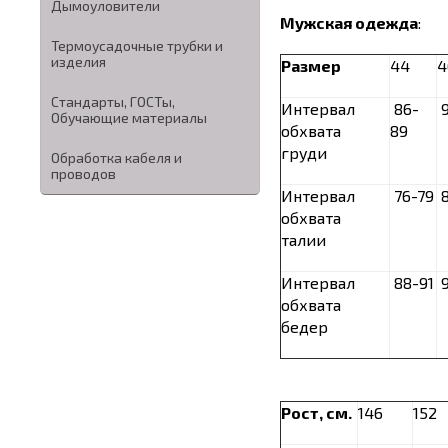
Дымоуловители
Мужская одежда
:
Термоусадочные трубки и
изделия
Размер
44
4
Стандарты, ГОСТы,
Интервал
86-
9
Обучающие материалы
обхвата
89
груди
Обработка кабеля и
проводов
Интервал
76-79
8
обхвата
талии
Интервал
88-91
9
обхвата
бедер
Рост, см.
146
152