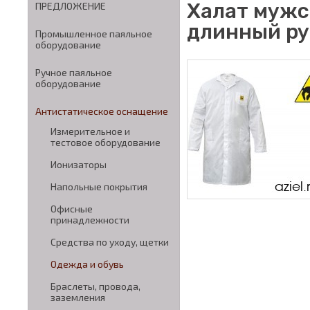
Халат мужс
ПРЕДЛОЖЕНИЕ
длинный ру
Промышленное паяльное
оборудование
Ручное паяльное
оборудование
Антистатическое оснащение
Измерительное и
тестовое оборудование
Ионизаторы
Напольные покрытия
Офисные
принадлежности
Средства по уходу, щетки
Одежда и обувь
Браслеты, провода,
заземления