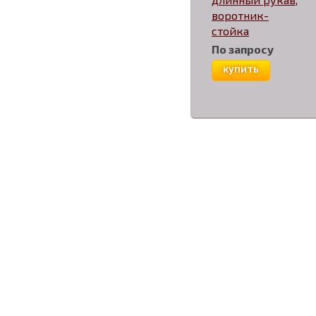
воротник-
стойка
По запросу
купить