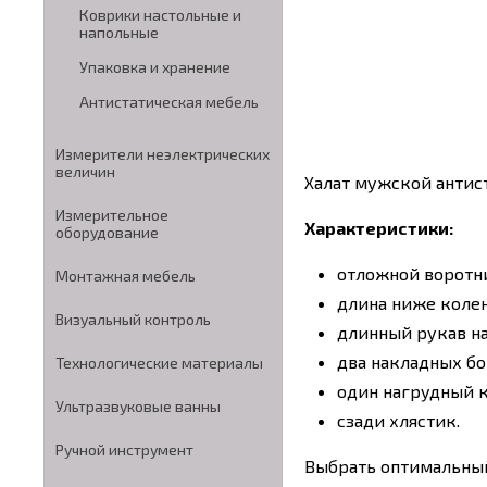
Коврики настольные и
напольные
Упаковка и хранение
Антистатическая мебель
Измерители неэлектрических
величин
Халат мужской антис
Измерительное
Характеристики:
оборудование
отложной воротн
Монтажная мебель
длина ниже колен
Визуальный контроль
длинный рукав на
два накладных бо
Технологические материалы
один нагрудный 
Ультразвуковые ванны
сзади хлястик.
Ручной инструмент
Выбрать оптимальный