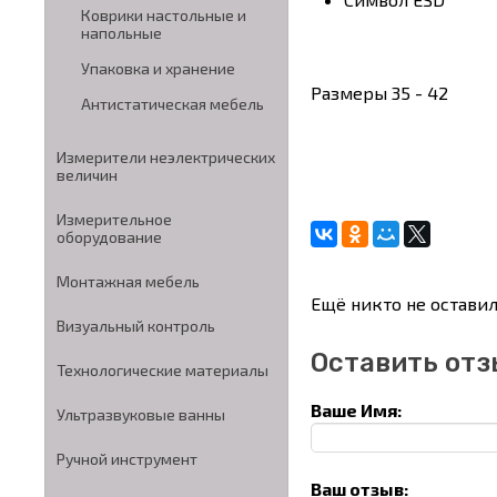
Коврики настольные и
напольные
Упаковка и хранение
Размеры 35 - 42
Антистатическая мебель
Измерители неэлектрических
величин
Измерительное
оборудование
Монтажная мебель
Ещё никто не оставил
Визуальный контроль
Оставить отз
Технологические материалы
Ваше Имя:
Ультразвуковые ванны
Ручной инструмент
Ваш отзыв: