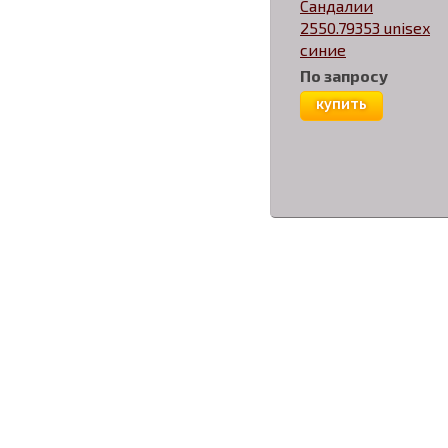
Сандалии
2550.79353 unisex
синие
По запросу
купить