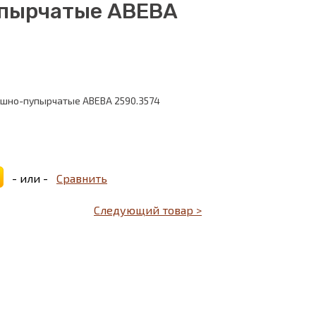
упырчатые ABEBA
ушно-пупырчатые ABEBA 2590.3574
- или -
Сравнить
Следующий товар >