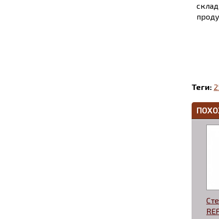
склад
проду
Теги:
2
ПОХО
Ст
RE