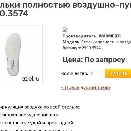
льки полностью воздушно-п
0.3574
Производитель:
WARMBIER
Модель:
Стельки полностью возд
Артикул:
2590.3574
Цена:
По запросу
купить
Количество:
< Предыдущий товар
иркуляция воздуха по всей стельке
емедленное удаление пота
ога остается сухой и прохладной
олностью воздушно-пупырчатые