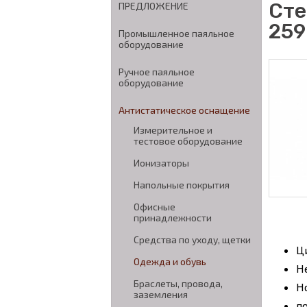
Сте
ПРЕДЛОЖЕНИЕ
259
Промышленное паяльное
оборудование
Ручное паяльное
оборудование
Антистатическое оснащение
Измерительное и
тестовое оборудование
Ионизаторы
Напольные покрытия
Офисные
принадлежности
Средства по уходу, щетки
Ц
Одежда и обувь
Н
Браслеты, провода,
Н
заземления
п