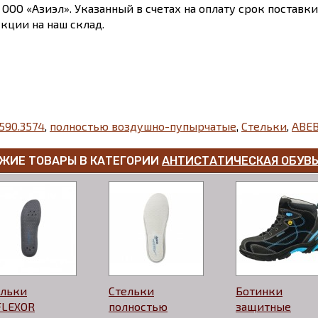
 ООО «Азиэл». Указанный в счетах на оплату срок поставк
кции на наш склад.
590.3574
,
полностью воздушно-пупырчатые
,
Стельки
,
ABE
ЖИЕ ТОВАРЫ В КАТЕГОРИИ
АНТИСТАТИЧЕСКАЯ ОБУВ
ельки
Стельки
Ботинки
FLEXOR
полностью
защитные