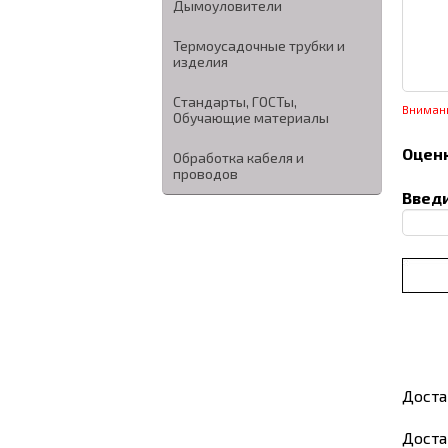
Дымоуловители
Термоусадочные трубки и
изделия
Стандарты, ГОСТы,
Вниман
Обучающие материалы
Оценк
Обработка кабеля и
проводов
Введи
Доста
Доста