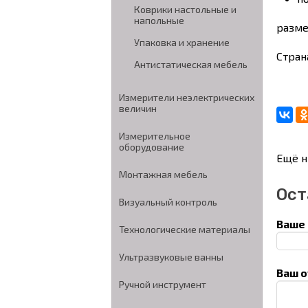
Коврики настольные и
напольные
разме
Упаковка и хранение
Стран
Антистатическая мебель
Измерители неэлектрических
величин
Измерительное
оборудование
Ещё н
Монтажная мебель
Ост
Визуальный контроль
Ваше 
Технологические материалы
Ультразвуковые ванны
Ваш о
Ручной инструмент