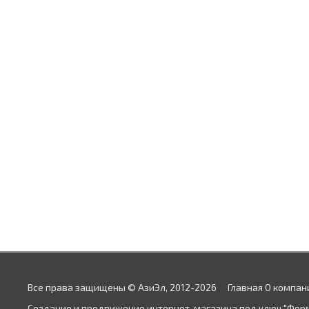
Все права защищены © АзиЭл, 2012-2026
Главная
О компан
Создание и продвижение интернет-магазина под ключ "Фор