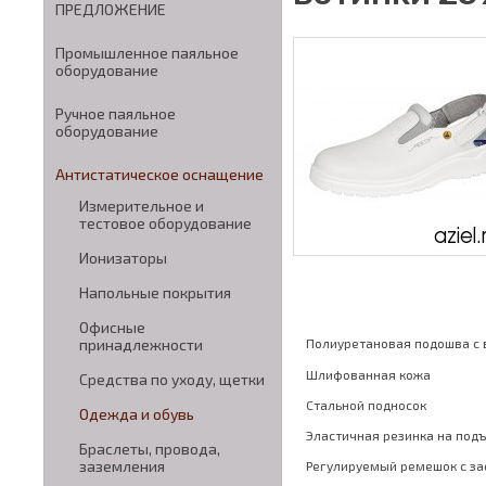
ПРЕДЛОЖЕНИЕ
Промышленное паяльное
оборудование
Ручное паяльное
оборудование
Антистатическое оснащение
Измерительное и
тестовое оборудование
Ионизаторы
Напольные покрытия
Офисные
Полиуретановая подошва с 
принадлежности
Шлифованная кожа
Средства по уходу, щетки
Стальной подносок
Одежда и обувь
Эластичная резинка на под
Браслеты, провода,
заземления
Регулируемый ремешок с за