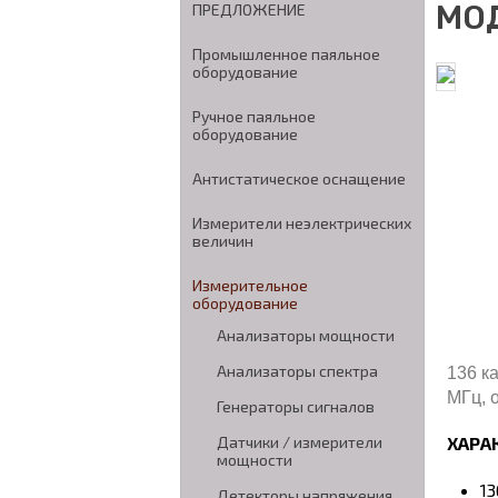
МО
ПРЕДЛОЖЕНИЕ
Промышленное паяльное
оборудование
Ручное паяльное
оборудование
Антистатическое оснащение
Измерители неэлектрических
величин
Измерительное
оборудование
Анализаторы мощности
Анализаторы спектра
136 к
МГц, 
Генераторы сигналов
ХАРА
Датчики / измерители
мощности
13
Детекторы напряжения