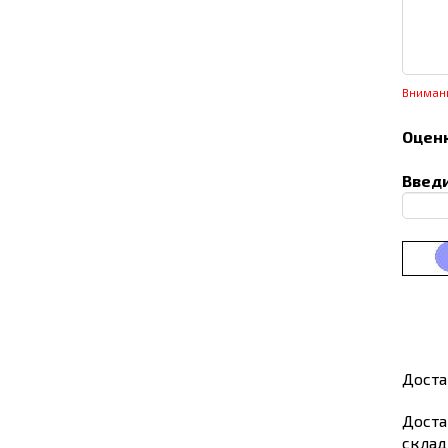
Вниман
Оценк
Введи
Доста
Доста
склад