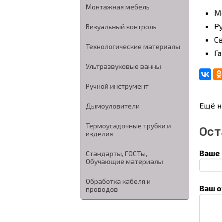
Монтажная мебель
М
Р
Визуальный контроль
С
Технологические материалы
Га
Ультразвуковые ванны
Ручной инструмент
Ещё н
Дымоуловители
Термоусадочные трубки и
Ост
изделия
Ваше 
Стандарты, ГОСТы,
Обучающие материалы
Обработка кабеля и
Ваш о
проводов