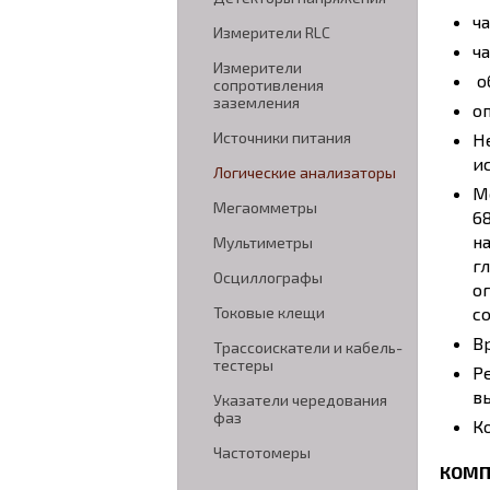
ч
Измерители RLC
ча
Измерители
о
сопротивления
заземления
о
Источники питания
Н
и
Логические анализаторы
М
Мегаомметры
6
н
Мультиметры
г
Осциллографы
о
с
Токовые клещи
В
Трассоискатели и кабель-
тестеры
Р
в
Указатели чередования
фаз
К
Частотомеры
КОМП