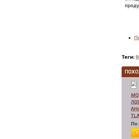
проду
П
Теги:
М
ПОХО
МО
ЛО
АН
TL
По
к