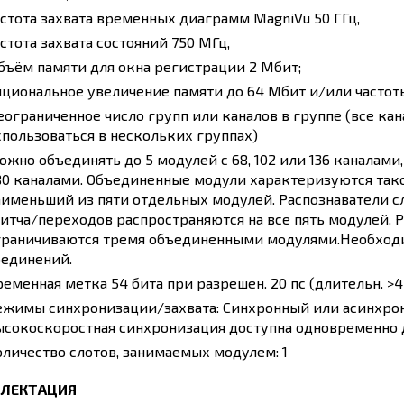
астота захвата временных диаграмм MagniVu 50 ГГц,
стота захвата состояний 750 МГц,
бъём памяти для окна регистрации 2 Мбит;
пциональное увеличение памяти до 64 Мбит и/или частоты 
еограниченное число групп или каналов в группе (все ка
спользоваться в нескольких группах)
ожно объединять до 5 модулей с 68, 102 или 136 каналами,
80 каналами. Объединенные модули характеризуются тако
аименьший из пяти отдельных модулей. Распознаватели с
литча/переходов распространяются на все пять модулей. 
граничиваются тремя объединенными модулями.Необходи
оединений.
ременная метка 54 бита при разрешен. 20 пс (длительн. >4
ежимы синхронизации/захвата: Синхронный или асинхронны
ысокоскоростная синхронизация доступна одновременно д
оличество слотов, занимаемых модулем: 1
ЛЕКТАЦИЯ