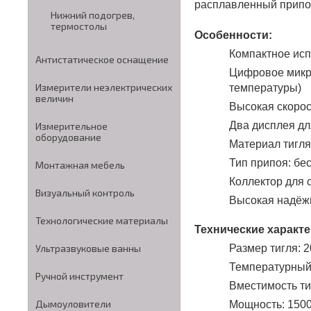
расплавленный припо
Нижний подогрев,
термостолы
Особенности:
Компактное ис
Антистатическое оснащение
Цифровое микр
Измерители неэлектрических
температуры)
величин
Высокая скорос
Два дисплея дл
Измерительное
оборудование
Материал тигля
Тип припоя: б
Монтажная мебель
Коллектор для 
Визуальный контроль
Высокая надёжн
Технологические материалы
Технические характе
Размер тигля: 
Ультразвуковые ванны
Температурный 
Ручной инструмент
Вместимость тиг
Дымоуловители
Мощность: 1500