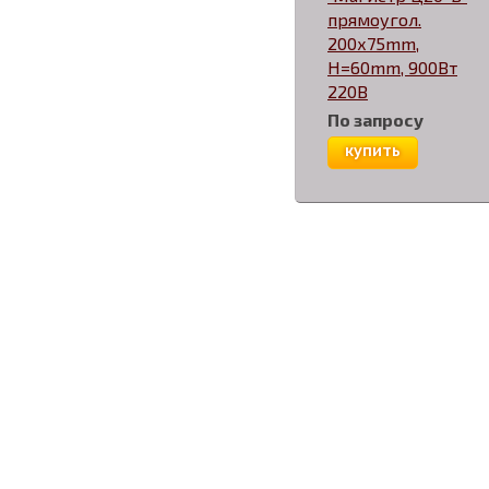
прямоугол.
200х75mm,
H=60mm, 900Вт
220В
По запросу
купить