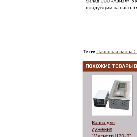
склад ООО «Азиэл». У
продукции на наш скл
Теги:
Паяльная ванна 
ПОХОЖИЕ ТОВАРЫ 
Ванна для
лужения
"Магистр Ц20-В"