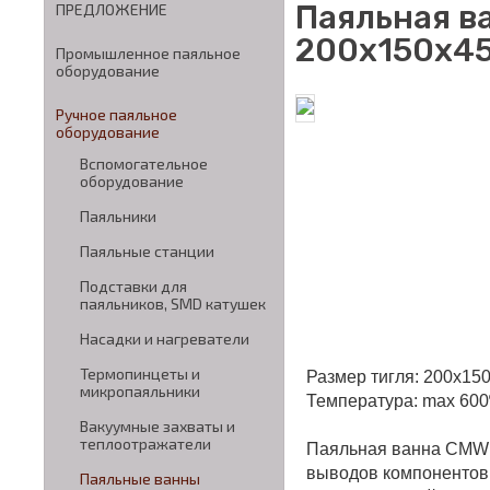
Паяльная в
ПРЕДЛОЖЕНИЕ
200x150х45
Промышленное паяльное
оборудование
Ручное паяльное
оборудование
Вспомогательное
оборудование
Паяльники
Паяльные станции
Подставки для
паяльников, SMD катушек
Насадки и нагреватели
Термопинцеты и
Размер тигля: 200x15
микропаяльники
Температура: max 60
Вакуумные захваты и
теплоотражатели
Паяльная ванна CMW 
выводов компонентов,
Паяльные ванны