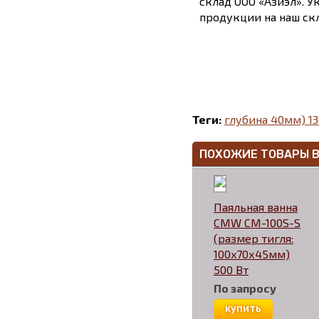
склад ООО «Азиэл». У
продукции на наш скл
Теги:
глубина 40мм) 13
ПОХОЖИЕ ТОВАРЫ 
Паяльная ванна
CMW CM-100S-S
(размер тигля:
100x70х45мм)
500 Вт
По запросу
купить