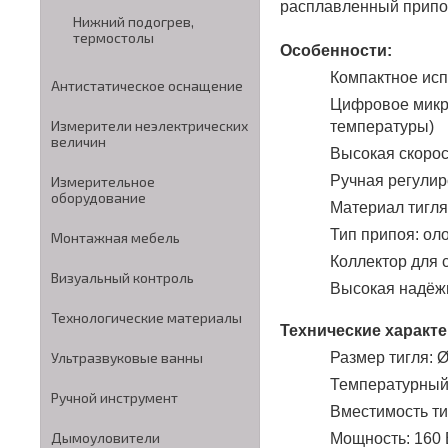
расплавленный припо
Нижний подогрев,
термостолы
Особенности:
Компактное ис
Антистатическое оснащение
Цифровое микр
Измерители неэлектрических
температуры)
величин
Высокая скорос
Ручная регули
Измерительное
оборудование
Материал тигля
Тип припоя: о
Монтажная мебель
Коллектор для 
Визуальный контроль
Высокая надёжн
Технологические материалы
Технические характе
Размер тигля: 
Ультразвуковые ванны
Температурный 
Ручной инструмент
Вместимость тиг
Дымоуловители
Мощность: 160 