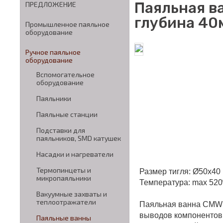
Паяльная в
ПРЕДЛОЖЕНИЕ
глубина 40
Промышленное паяльное
оборудование
Ручное паяльное
оборудование
Вспомогательное
оборудование
Паяльники
Паяльные станции
Подставки для
паяльников, SMD катушек
Насадки и нагреватели
Термопинцеты и
Размер тигля: Ø50x40
микропаяльники
Температура: max 52
Вакуумные захваты и
теплоотражатели
Паяльная ванна CMW 
выводов компонентов,
Паяльные ванны