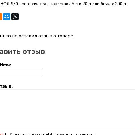
ОЛ Д70 поставляется в канистрах 5 л и 20 л или бочках 200 л.
икто не оставил отзыв о товаре.
авить отзыв
Имя:
тзыв:
ие:
HTML не поддерживается! Используйте обычный текст.