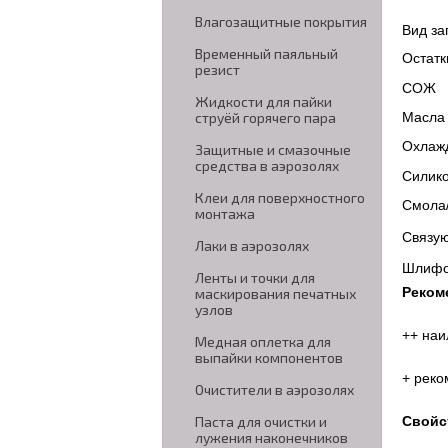
Влагозащитные покрытия
Вид за
Временный паяльный
Остат
резист
СОЖ
Жидкости для пайки
Масла 
струёй горячего пара
Охлаж
Защитные и смазочные
средства в аэрозолях
Силик
Клеи для поверхностного
Смола/
монтажа
Связу
Лаки в аэрозолях
Шлифо
Ленты и точки для
Реком
маскирования печатных
узлов
++ наи
Медная оплетка для
выпайки компонентов
+ реко
Очистители в аэрозолях
Свойс
Паста для очистки и
лужения наконечников