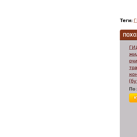
Теги:
Г
ПОХО
ГИ
жи
оч
тра
ко
(бу
По
к