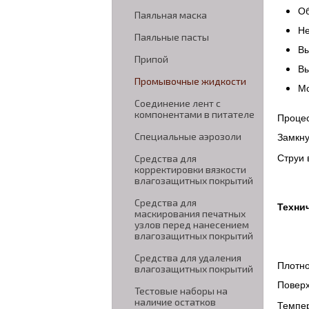
Об
Паяльная маска
Не
Паяльные пасты
Вы
Припой
Вы
Промывочные жидкости
Мо
Соединение лент с
компонентами в питателе
Проце
Специальные аэрозоли
Замкну
Струи 
Средства для
корректировки вязкости
влагозащитных покрытий
Средства для
Техни
маскирования печатных
узлов перед нанесением
влагозащитных покрытий
Средства для удаления
Плотно
влагозащитных покрытий
Поверх
Тестовые наборы на
наличие остатков
Темпер