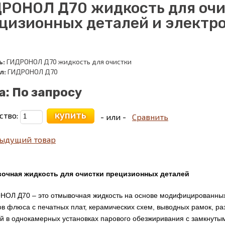
РОНОЛ Д70 жидкость для оч
цизионных деталей и электро
ь:
ГИДРОНОЛ Д70 жидкость для очистки
л:
ГИДРОНОЛ Д70
а:
По запросу
купить
ство:
- или -
Сравнить
ыдущий товар
очная жидкость для очистки прецизионных деталей
ОЛ Д70 – это отмывочная жидкость на основе модифицированных
ов флюса с печатных плат, керамических схем, выводных рамок, р
й в однокамерных установках парового обезжиривания с замкнуты