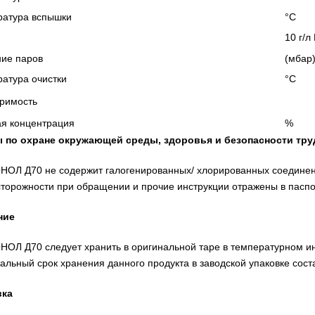
ратура вспышки
°C
10 г/л
ие паров
(мбар
атура очистки
°C
римость
я концентрация
%
 по охране окружающей среды, здоровья и безопасности тру
ОЛ Д70 не содержит галогенированных/ хлорированных соедине
торожности при обращении и прочие инструкции отражены в паспо
ние
ОЛ Д70 следует хранить в оригинальной таре в температурном ин
льный срок хранения данного продукта в заводской упаковке соста
вка