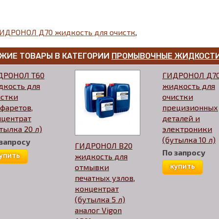
ИДРОНОЛ Д70 жидкость для очистк
,
ЖИЕ ТОВАРЫ В КАТЕГОРИИ
ПРОМЫВОЧНЫЕ ЖИДКОСТ
ДРОНОЛ Т60
ГИДРОНОЛ Д7
дкость для
жидкость для
истки
очистки
фаретов,
прецизионных
нцентрат
деталей и
тылка 20 л)
электроники
(бутылка 10 л)
 запросу
ГИДРОНОЛ В20
По запросу
упить
жидкость для
отмывки
купить
печатных узлов,
концентрат
(бутылка 5 л)
аналог Vigon