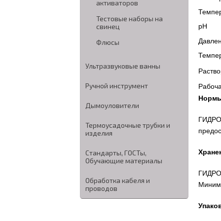
активаторов
Темпе
Тестовые наборы на
pH
свинец
Давлен
Флюсы
Темпер
Ультразвуковые ванны
Раство
Ручной инструмент
Рабоча
Нормы
Дымоуловители
ГИДРОН
Термоусадочные трубки и
предос
изделия
Хране
Стандарты, ГОСТы,
Обучающие материалы
ГИДРОН
Обработка кабеля и
Минима
проводов
Упако