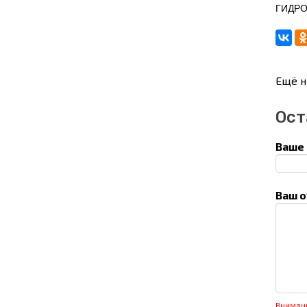
ГИДРОН
Ещё н
Ост
Ваше 
Ваш о
Вниман