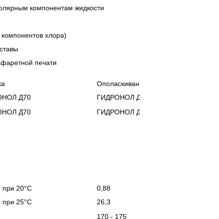
полярным компонентам жидкости
 компонентов хлора)
оставы
афаретной печати
ка
Ополаскивание
ОНОЛ Д70
ГИДРОНОЛ Д70
ОНОЛ Д70
ГИДРОНОЛ Д70
) при 20°C
0,88
) при 25°C
26,3
170 - 175