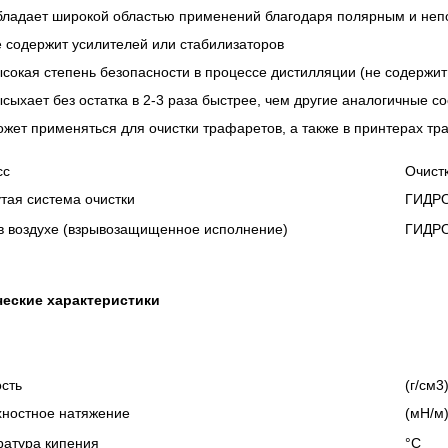
ладает широкой областью применений благодаря полярным и не
 содержит усилителей или стабилизаторов
сокая степень безопасности в процессе дистилляции (не содержит
сыхает без остатка в 2-3 раза быстрее, чем другие аналогичные с
жет применяться для очистки трафаретов, а также в принтерах тр
сс
Очист
тая система очистки
ГИДР
в воздухе (взрывозащищенное исполнение)
ГИДР
ческие характеристики
сть
(г/см3
ностное натяжение
(мН/м
атура кипения
°C