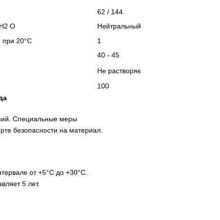
62 / 144
 H2 O
Нейтральный
) при 20°C
1
40 - 45
Не растворяется
100
да
ний. Специальные меры
рте безопасности на материал.
тервале от +5°C до +30°C.
вляет 5 лет.