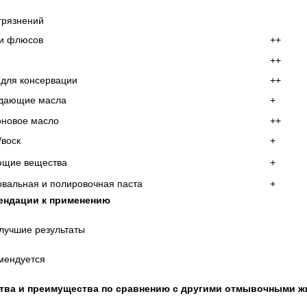
грязнений
ки флюсов
++
++
для консервации
++
дающие масла
+
оновое масло
++
воск
+
ющие вещества
+
вальная и полировочная паста
+
ендации к применению
лучшие результаты
мендуется
тва и преимущества по сравнению с другими отмывочными ж