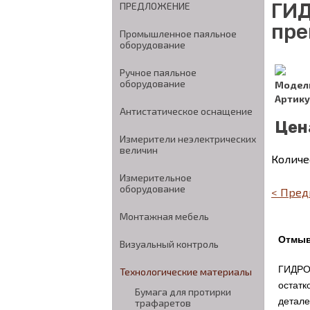
ГИД
ПРЕДЛОЖЕНИЕ
пре
Промышленное паяльное
оборудование
Ручное паяльное
оборудование
Модел
Артику
Антистатическое оснащение
Цен
Измерители неэлектрических
величин
Количе
Измерительное
оборудование
< Пред
Монтажная мебель
Отмыв
Визуальный контроль
ГИДРОН
Технологические материалы
остатк
Бумага для протирки
детале
трафаретов